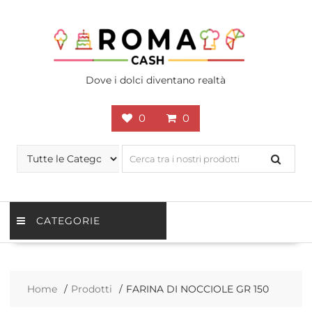
Skip
to
content
Dove i dolci diventano realtà
0
0
CATEGORIE
Home
Prodotti
FARINA DI NOCCIOLE GR 150