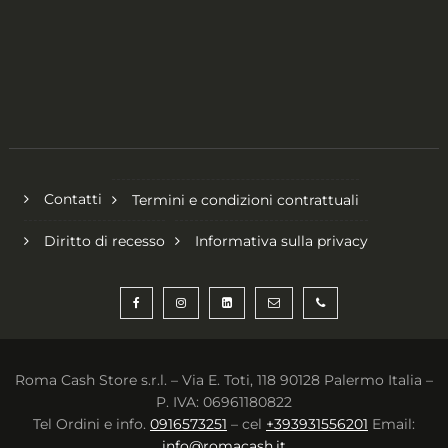
Contatti
Termini e condizioni contrattuali
Diritto di recesso
Informativa sulla privacy
Roma Cash Store s.r.l. – Via E. Toti, 118 90128 Palermo Italia –
P. IVA: 06961180822
Tel Ordini e info.
0916573251
– cel
+393931556201
Email:
info@romacash.it