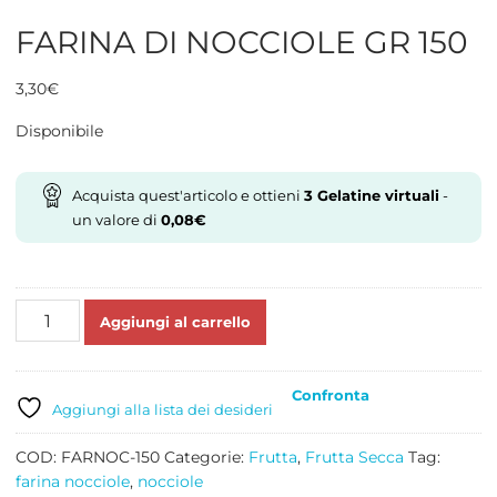
FARINA DI NOCCIOLE GR 150
3,30
€
Disponibile
Acquista quest'articolo e ottieni
3
Gelatine virtuali
-
un valore di
0,08
€
FARINA
Aggiungi al carrello
DI
NOCCIOLE
GR
Confronta
150
Aggiungi alla lista dei desideri
quantità
COD:
FARNOC-150
Categorie:
Frutta
,
Frutta Secca
Tag:
farina nocciole
,
nocciole