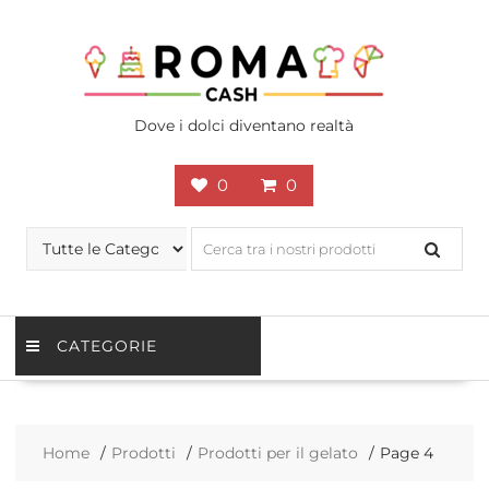
Skip
to
content
Dove i dolci diventano realtà
0
0
CATEGORIE
Home
Prodotti
Prodotti per il gelato
Page 4