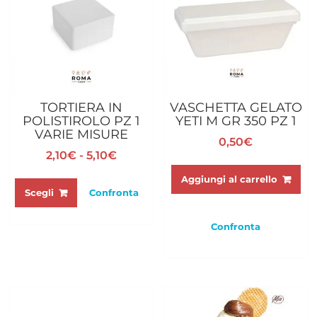
del
prodotto
TORTIERA IN
VASCHETTA GELATO
POLISTIROLO PZ 1
YETI M GR 350 PZ 1
VARIE MISURE
0,50
€
Fascia
2,10
€
-
5,10
€
di
Questo
Aggiungi al carrello
prezzo:
prodotto
Scegli
Confronta
da
ha
2,10€
più
Confronta
a
varianti.
5,10€
Le
opzioni
possono
essere
scelte