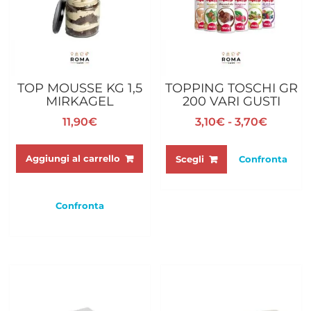
pagina
del
prodotto
TOP MOUSSE KG 1,5
TOPPING TOSCHI GR
MIRKAGEL
200 VARI GUSTI
Fascia
11,90
€
3,10
€
-
3,70
€
di
Questo
prezzo:
prodotto
Aggiungi al carrello
Scegli
Confronta
da
ha
3,10€
più
a
varianti.
Confronta
3,70€
Le
opzioni
possono
essere
scelte
nella
pagina