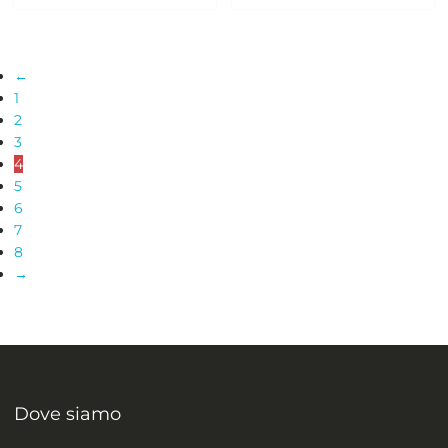
←
1
2
3
4
5
6
7
8
→
Dove siamo