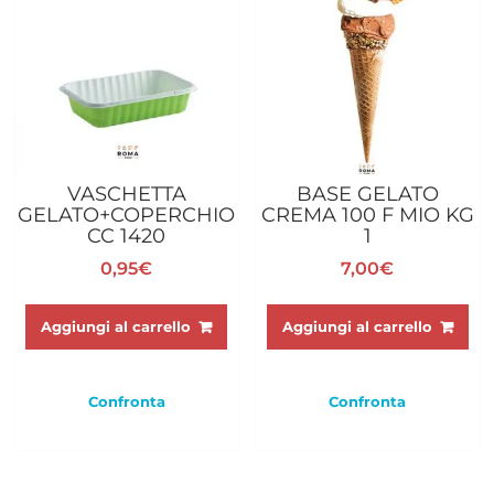
nella
pagina
del
prodotto
VASCHETTA
BASE GELATO
GELATO+COPERCHIO
CREMA 100 F MIO KG
CC 1420
1
0,95
€
7,00
€
Aggiungi al carrello
Aggiungi al carrello
Confronta
Confronta