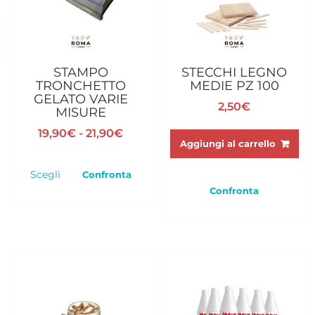
STAMPO
STECCHI LEGNO
TRONCHETTO
MEDIE PZ 100
GELATO VARIE
2,50
€
MISURE
Fascia
19,90
€
-
21,90
€
Aggiungi al carrello
di
Questo
prezzo:
prodotto
Scegli
Confronta
da
ha
Confronta
19,90€
più
a
varianti.
21,90€
Le
opzioni
possono
essere
scelte
nella